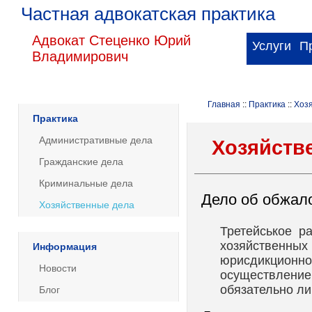
Частная адвокатская практика
Адвокат Стеценко Юрий
Услуги
П
Владимирович
Главная
::
Практика
::
Хоз
Практика
Административные дела
Хозяйств
Гражданские дела
Криминальные дела
Дело об обжало
Хозяйственные дела
Третейськое р
хозяйственн
Информация
юрисдикцио
Новости
осуществлени
об
язательно л
Блог