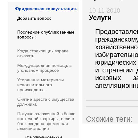
Юридическая консультация:
10-11-2010
Услуги
Добавить вопрос
Предоставле
Последние опубликованные
вопросы:
гражданском
хозяйственн
Когда страховщик вправе
избирател
отказать
юридических
Международная помощь в
и стратегии 
уголовном процессе
исковых з
Утерянные материалы
апелляционн
исполнительного
производства
Снятие ареста с имущества
должника
Покупка заложенной в банке
Схожие теги:
ипотечной квартиры, если в
банк введена временная
администрация
Все опубликованные