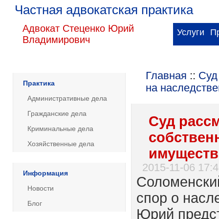
Частная адвокатская практика
Адвокат Стеценко Юрий
Услуги
П
Владимирович
Главная
::
Суд
Практика
на наследств
Административные дела
Гражданские дела
Суд расс
Криминальные дела
собствен
Хозяйственные дела
имуществ
2015-11-06 17:4
Информация
Соломенский
Новости
спор о насл
Блог
Юрий предс