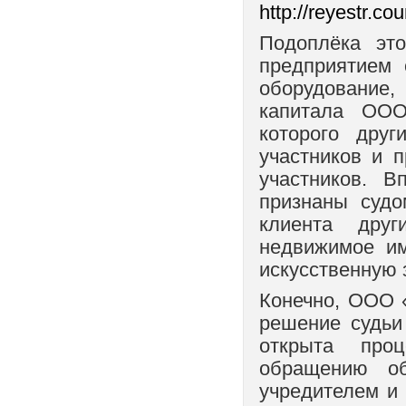
http://reyestr.c
Подоплёка эт
предприятием 
оборудование
капитала ООО
которого дру
участников и 
участников. В
признаны судо
клиента дру
недвижимое им
искусственную 
Конечно, ООО 
решение судьи
открыта про
обращению об
учредителем и 