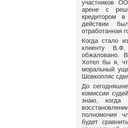
участников ОО
арене с реш
кредитором в
действии бы
отработанная г
Когда стало и
клиенту В.Ф
обжаловано. 
Хотел бы я, ч
моральный уще
Шовкопляс сдел
До сегодняшне
комиссии суде
знаю, когда
восстановлен
полномочия ч
будет сравнит