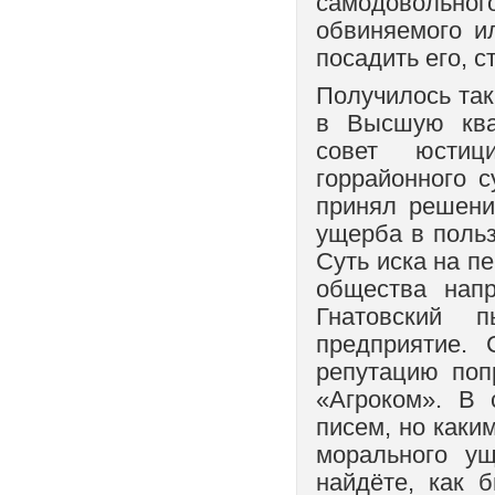
самодовольно
обвиняемого ил
посадить его, с
Получилось так
в Высшую ква
совет юстиц
горрайонного с
принял решени
ущерба в польз
Суть иска на п
общества нап
Гнатовский п
предприятие. 
репутацию поп
«Агроком». В 
писем, но каки
морального у
найдёте, как 