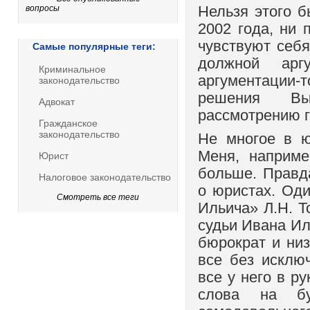
вопросы
Нельзя этого б
2002 года, ни 
чувствуют себ
Самые популярные теги:
должной арг
Криминальное
аргументации-т
законодательство
решения Вы
Адвокат
рассмотрению г
Гражданское
законодательство
Не многое в ю
Меня, наприме
Юрист
больше. Правд
Налоговое законодательство
о юристах. Од
Смотреть все теги
Ильича» Л.Н. Т
судьи Ивана Ил
бюрократ и низ
все без исклю
все у него в р
слова на бу