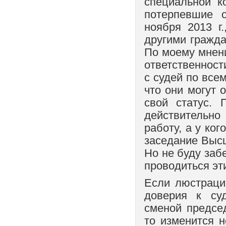
специальной к
потерпевшие 
ноября 2013 г
другими гражда
По моему мнени
ответственност
с судей по все
что они могут 
свой статус. 
действительн
работу, а у ко
заседание Высш
Но не буду заб
проводиться эт
Если люстраци
доверия к су
сменой предсе
то изменится н