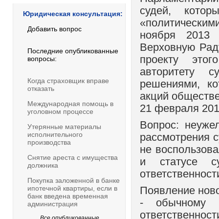
судей, кото
Юридическая консультация:
«политически
Добавить вопрос
ноября 2013 
Верховную Раду
Последние опубликованные
проекту этог
вопросы:
авторитету с
Когда страховщик вправе
решениями, к
отказать
акций обществе
Международная помощь в
21 февраля 2014
уголовном процессе
Вопрос: неуже
Утерянные материалы
исполнительного
рассмотрения с
производства
не воспользова
Снятие ареста с имущества
и статусе с
должника
ответственност
Покупка заложенной в банке
ипотечной квартиры, если в
Появление нов
банк введена временная
- обычному 
администрация
ответственност
Все опубликованные