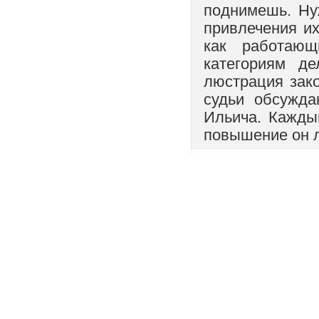
поднимешь. Ну
привлечения и
как работаю
категориям д
люстрация зако
судьи обсужда
Ильича. Кажды
повышение он л