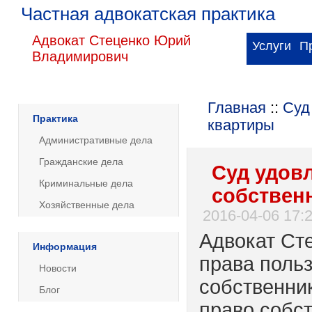
Частная адвокатская практика
Адвокат Стеценко Юрий
Услуги
П
Владимирович
Главная
::
Суд
Практика
квартиры
Административные дела
Гражданские дела
Суд удов
Криминальные дела
собствен
Хозяйственные дела
2016-04-06 17:2
Адвокат Ст
Информация
права поль
Новости
собственни
Блог
право собст