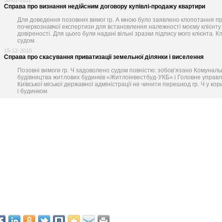
30-01-2011
Справа про визнання недійсним договору купівлі-продажу квартири
Для доведення позовних вимог гр. А мною було заявлено клопотання п
почеркознавчої експертизи для встановлення належності моєму клієнту 
довіреності. Для цього були надані вільні зразки підпису мого клієнта.
судом.
15-12-2010
Справа про скасування приватизації земельної ділянки і виселення
Позовні вимоги гр. Ч задоволено судом повністю: зобов’язано Комуналь
будівництва житлових будинків «Житлоінвестбуд-УКБ» і Головне управ
Київської міської державної адміністрації не чинити перешкод гр. Ч у к
і будинком.