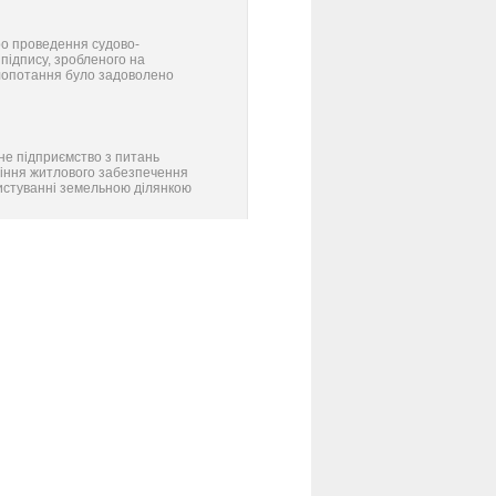
ро проведення судово-
підпису, зробленого на
 Клопотання було задоволено
не підприємство з питань
ління житлового забезпечення
ористуванні земельною ділянкою