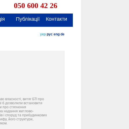
050 600 42 26
ія
Публікації
Контакти
укр
рус
eng
de
во власності, витяг БТІ про
кі б дозволили встановити
и про стягнення
 на надання житлово-
ів і споруд та прибудинкових
ифу, його структури,
иком.