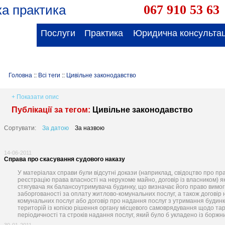
а практика
067 910 53 63
Послуги
Практика
Юридична консультац
Головна
::
Всі теги
::
Цивільне законодавство
+ Показати опис
Публікації за тегом:
Цивільне законодавство
Сортувати:
За датою
За назвою
14-06-2011
Справа про скасування судового наказу
У матеріалах справи були відсутні докази (наприклад, свідоцтво про пра
реєстрацію права власності на нерухоме майно, договір із власником) я
стягувача як балансоутримувача будинку, що визначає його право вимог
заборгованості за оплату житлово-комунальних послуг, а також договір
комунальних послуг або договір про надання послуг з утримання будинк
територій із копією рішення органу місцевого самоврядування щодо тар
періодичності та строків надання послуг, який було б укладено із боржн